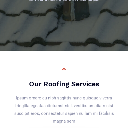
Our Roofing Services
Ipsum ornare eu nibh sagittis nunc quisque viverra
fringilla egestas dictumst nisl, vestibulum diam nisi
suscipit eros, consectetur sapien nullam mi facilisis
magna sem