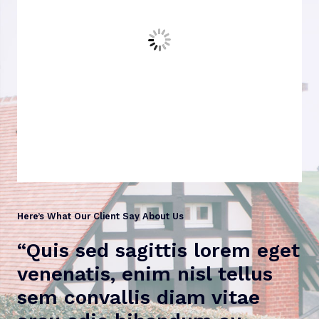
Here’s What Our Client Say About Us
“Quis sed sagittis lorem eget
venenatis, enim nisl tellus
sem convallis diam vitae