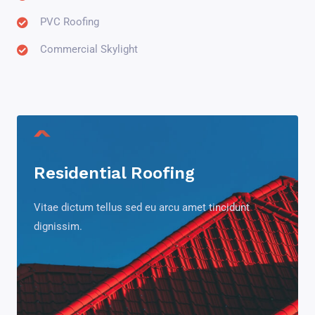
PVC Roofing
Commercial Skylight
Residential Roofing
Vitae dictum tellus sed eu arcu amet tincidunt
dignissim.